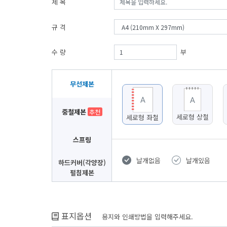
제 목
규 격
수 량
부
무선제본
중철제본
추천
세로형 상철
세로형 좌철
스프링
날개없음
날개있음
하드커버(각양장)
펼침제본
표지옵션
용지와 인쇄방법을 입력해주세요.