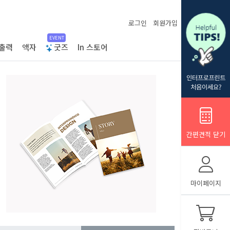
로그인
회원가입
EVENT
출력
액자
굿즈
In 스토어
간편견적 닫기
마이페이지