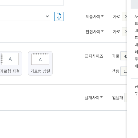
제품사이즈
가로
A
표
내
편집사이즈
가로
표
내
페
표지사이즈
가로
주
제
가로형 좌철
가로형 상철
책등
공
부
날개사이즈
앞날개