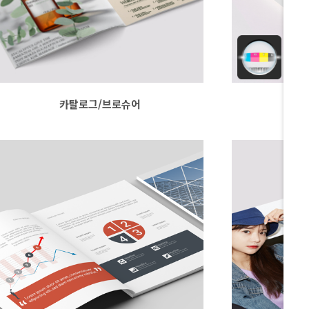
카탈로그/브로슈어
교