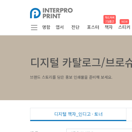
하드커버
2일출고
NEW
명함
엽서
전단
포스터
책자
스티커
디지털 카탈로그/브로
브랜드 스토리를 담은 홍보 인쇄물을 준비해 보세요.
디지털 책자_인디고 · 토너