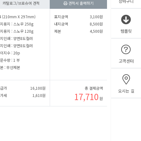
장바구니
카탈로그/브로슈어 견적
견적서 출력하기
㎜
세로
㎜
4 (210mm X 297mm)
표지금액
3,100
원
지용지 :
스노우 250g
내지금액
8,500
원
템플릿
지용지 :
스노우 120g
제본
4,500
원
㎜
세로
㎜
지인쇄 :
양면8도컬러
지인쇄 :
양면8도컬러
이지수 :
20p
㎜
세로
㎜
문수량 :
1 부
고객센터
본 :
무선제본
㎜
급가
16,100
원
총 결제금액
오시는 길
17,710
가세
1,610
원
원
㎜
뒷날개
㎜