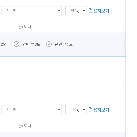
용지보기
토너
도컬러
양면 먹2도
단면 먹1도
용지보기
토너