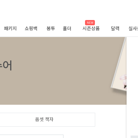
NEW
패키지
쇼핑백
봉투
홀더
시즌상품
달력
실사
슈어
옵셋 책자