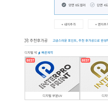
양면 8도컬러
단면 4
+ 내지추가
+ 면지추
추천후가공
고급스러운 포인트, 추천 후가공으로 완성
디지털 박
빠른제작
디지털 부분UV
디지