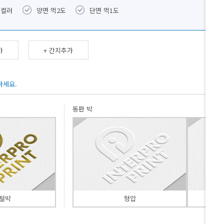
도컬러
양면 먹2도
단면 먹1도
가
+ 간지추가
하세요.
동판 박
털박
형압