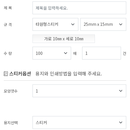
제 목
규 격
가로
10
㎜ x 세로
10
㎜
수 량
매
건
스티커옵션
용지와 인쇄방법을 입력해 주세요.
모양갯수
용지선택