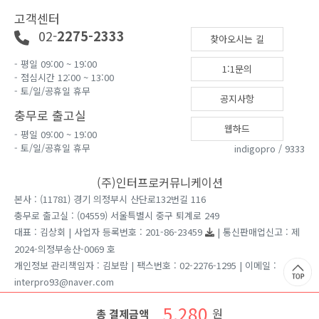
고객센터
02-
2275-2333
찾아오시는 길
- 평일 09:00 ~ 19:00
1:1문의
- 점심시간 12:00 ~ 13:00
- 토/일/공휴일 휴무
공지사항
충무로 출고실
웹하드
- 평일 09:00 ~ 19:00
- 토/일/공휴일 휴무
indigopro / 9333
(주)인터프로커뮤니케이션
본사 : (11781) 경기 의정부시 산단로132번길 116
충무로 출고실 : (04559) 서울특별시 중구 퇴계로 249
대표 : 김상회 | 사업자 등록번호 : 201-86-23459
| 통신판매업신고 : 제
2024-의정부송산-0069 호
개인정보 관리책임자 : 김보람 | 팩스번호 : 02-2276-1295 | 이메일 :
interpro93@naver.com
견적문의는 홈페이지 1:1게시판을 이용 부탁드립니다.
5,280
원
총 결제금액
Copyright ⓒ 2026 인터프로커뮤니케이션 All rights reserved.