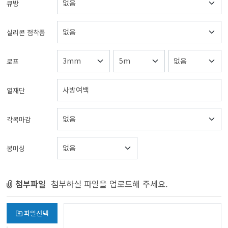
큐방
실리콘 점착폼
로프
열재단
각목마감
봉미싱
첨부파일
첨부하실 파일을 업로드해 주세요.
파일선택