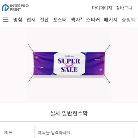
마이페이지
장바구니
•
•
명함
엽서
전단
포스터
책자
스티커
패키지
쇼핑백
실사 일반현수막
제 목