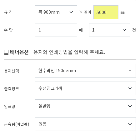
규 격
길이
㎜
수 량
매
건
배너옵션
용지와 인쇄방법을 입력해 주세요.
용지선택
출력잉크
잉크량
금속링(아일렛)