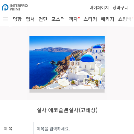
마이페이지
장바구니
•
•
명함
엽서
전단
포스터
책자
스티커
패키지
쇼핑백
실사 에코솔벤실사(고해상)
제 목