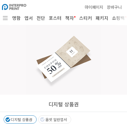
마이페이지
장바구니
•
•
명함
엽서
전단
포스터
책자
스티커
패키지
쇼핑백
디지털 상품권
디지털 상품권
옵셋 일반엽서