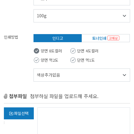
인쇄방법
인디고
토너인쇄
고해상
양면 8도컬러
단면 4도컬러
양면 먹2도
단면 먹1도
첨부파일
첨부하실 파일을 업로드해 주세요.
파일선택